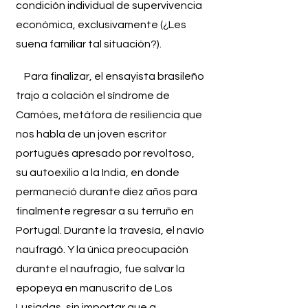
condición individual de supervivencia
económica, exclusivamente (¿Les
suena familiar tal situación?).
Para finalizar, el ensayista brasileño
trajo a colación el síndrome de
Camóes, metáfora de resiliencia que
nos habla de un joven escritor
portugués apresado por revoltoso,
su autoexilio a la India, en donde
permaneció durante diez años para
finalmente regresar a su terruño en
Portugal. Durante la travesía, el navío
naufragó. Y la única preocupación
durante el naufragio, fue salvar la
epopeya en manuscrito de Los
Lusiadas, sin importar que a