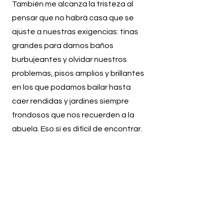
También me alcanza la tristeza al
pensar que no habrá casa que se
ajuste a nuestras exigencias: tinas
grandes para darnos baños
burbujeantes y olvidar nuestros
problemas, pisos amplios y brillantes
en los que podamos bailar hasta
caer rendidas y jardines siempre
frondosos que nos recuerden a la
abuela. Eso sí es difícil de encontrar.
©
Karla Gasca, de libro
Turismo de casas
imposibles
(Los Otros Libros, 2023)